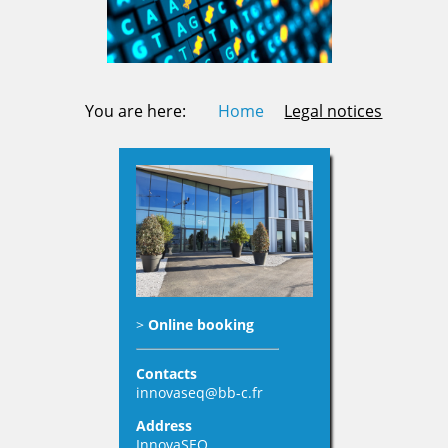
You are here:
Home
Legal notices
>
Online booking
Contacts
innovaseq@bb-c.fr
Address
InnovaSEQ