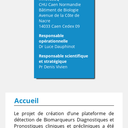
CHU Caen Normandie
Bâtiment de Biologie
Avenue de la Côte de
Nacre
14033 Caen Cedex 09
Responsable
opérationnelle
Dr Luce Dauphinot
Responsable scientifique
et stratégique
Pr Denis Vivien
Accueil
Le projet de création d’une plateforme de
détection de Biomarqueurs Diagnostiques et
Pronostiques cliniques et précliniques a été