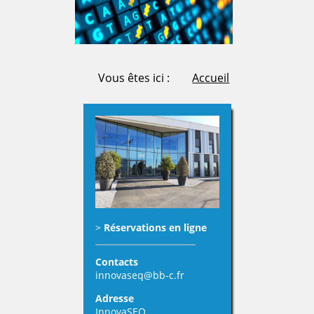
Vous êtes ici :
Accueil
>
Réservations en ligne
Contacts
innovaseq@bb-c.fr
Adresse
InnovaSEQ